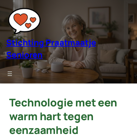
Ga
naar
de
inhoud
Stichting Praatmaatje
Senioren
Technologie met een
warm hart tegen
eenzaamheid