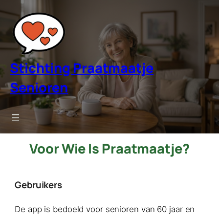
Ga
naar
de
inhoud
Stichting Praatmaatje
Senioren
Voor Wie Is Praatmaatje?
Gebruikers
De app is bedoeld voor senioren van 60 jaar en