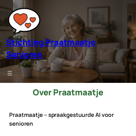
Ga
naar
de
inhoud
Stichting Praatmaatje
Senioren
Over Praatmaatje
Praatmaatje – spraakgestuurde AI voor
senioren